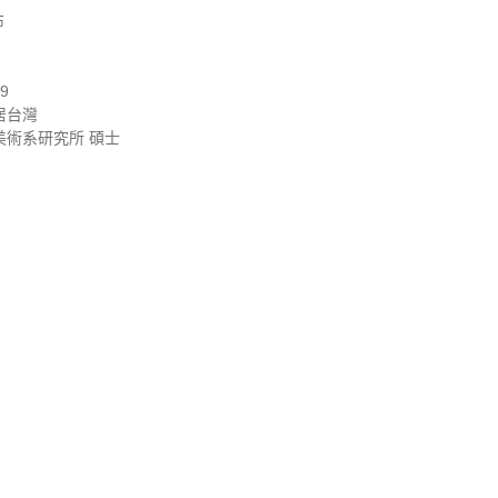
布
79
居台灣
術系​研究所 碩士