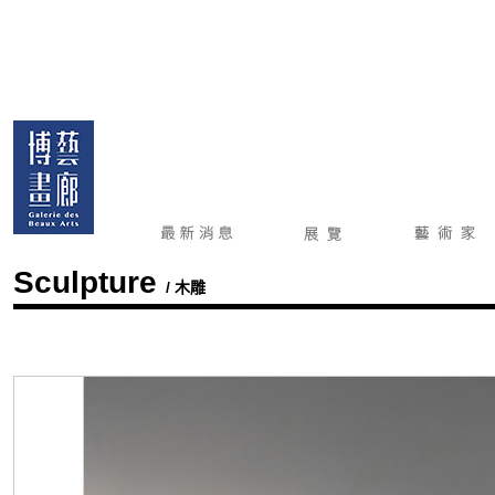
Sculpture
/ 木雕