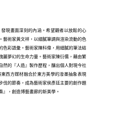
，發現畫面深刻的內涵。希望觀者以放鬆的心
。藝術家黃文祥，以細膩筆調與渲染流動的色
的色彩語彙。藝術家陳科偉，用細膩的筆法結
瑰麗夢幻的生命力量。藝術家陳衍儒，藉由繁
自然的『人造』製作歷程，釀出個人對現今社
將東西方媒材融合於東方美學的潑墨抽象表現
步伐的節奏，成為藝術家侯彥廷主要的創作題
奏』，創造博藝畫廊的新美學。