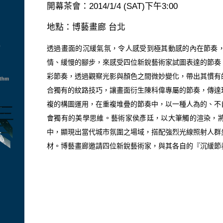
開幕茶會：2014/1/4 (SAT)下午3:00
地點：博藝畫廊 台北
透過畫面的沉緩氣氛，令人感受到極其動感的內在節奏
情、緩慢的腳步，來感受四位新銳藝術家試圖表達的節奏
彩節奏，透過觀察光影與顏色之間微妙變化，帶出其慣有
合獨有的紋路技巧，讓畫面衍生陳科偉專屬的節奏，傳達
複的構圖運用，在重複堆疊的節奏中，以一種人為的、不
會獨有的美學思維。藝術家侯彥廷，以大筆觸的渲染，
中，顯現出當代城市氛圍之場域，搭配強烈光線照射人群
材。博藝畫廊邀請四位新銳藝術家，與其各自的『沉緩節